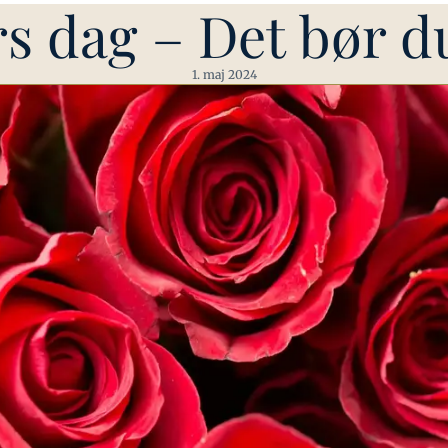
rs dag – Det bør d
1. maj 2024