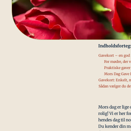
Indholdsforteg
Gavekort – en god i
For mødre, der 
Praktiske gaver 
Mors Dag Gave I
Gavekort: Enkelt,
Sådan vælger du de
Mors dag er lige 
rolig! Vi er her 
hendes dag til no
Du kender din mor