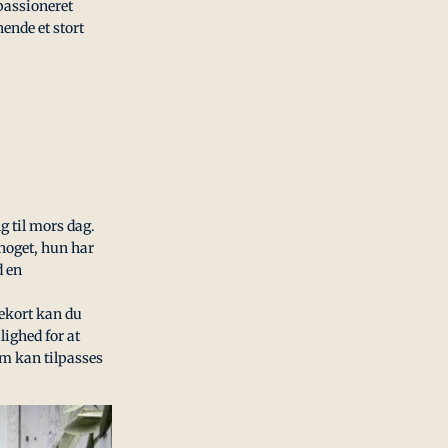
 passioneret
ende et stort
g til mors dag.
 noget, hun har
d en
vekort kan du
lighed for at
om kan tilpasses