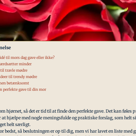
nelse
dé til mors dag gave eller ikke?
værdsætter minder
til travle mødre
deer til trendy mødre
 men betænksomt
n perfekte gave til din mor
om hjørnet, så det er tid til at finde den perfekte gave. Det kan føles 
for at hjælpe med nogle meningsfulde og praktiske forslag, som helt si
get helt særligt.
 bedst, så beslutningen er op til dig, men vi har lavet en liste med 