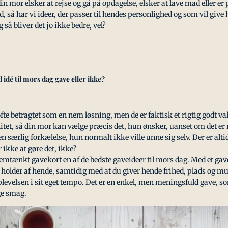
n mor elsker at rejse og gå på opdagelse, elsker at lave mad eller er
så har vi ideer, der passer til hendes personlighed og som vil give h
 så bliver det jo ikke bedre, vel?
 idé til mors dag gave eller ikke?
fte betragtet som en nem løsning, men de er faktisk et rigtig godt val
litet, så din mor kan vælge præcis det, hun ønsker, uanset om det er
 en særlig forkælelse, hun normalt ikke ville unne sig selv. Der er alti
ikke at gøre det, ikke?
nemtænkt gavekort en af de bedste gaveideer til mors dag. Med et ga
u holder af hende, samtidig med at du giver hende frihed, plads og mu
evelsen i sit eget tempo. Det er en enkel, men meningsfuld gave, s
ge smag.