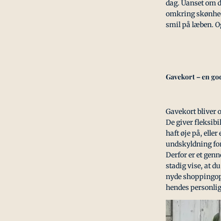
dag. Uanset om di
omkring skønhed, 
smil på læben. Og
Gavekort – en god
Gavekort bliver o
De giver fleksibi
haft øje på, eller
undskyldning for 
Derfor er et gen
stadig vise, at d
nyde shoppingopl
hendes personli